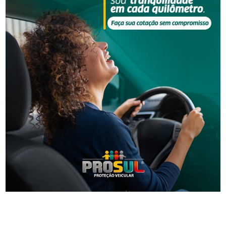
Segurança
Homem que beijou criança de 11 anos à força agora
terá de indenizar vítima e familiar
Segurança
Operação da Polícia Civil resulta na prisão de três
pessoas em Orleans