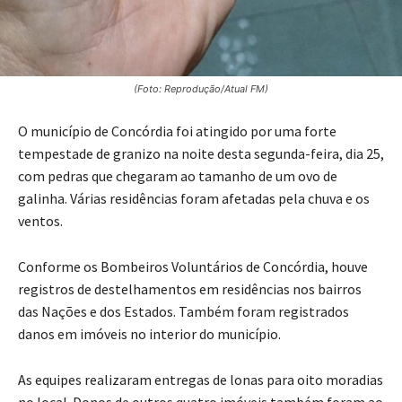
(Foto: Reprodução/Atual FM)
O município de Concórdia foi atingido por uma forte
tempestade de granizo na noite desta segunda-feira, dia 25,
com pedras que chegaram ao tamanho de um ovo de
galinha. Várias residências foram afetadas pela chuva e os
ventos.
Conforme os Bombeiros Voluntários de Concórdia, houve
registros de destelhamentos em residências nos bairros
das Nações e dos Estados. Também foram registrados
danos em imóveis no interior do município.
As equipes realizaram entregas de lonas para oito moradias
no local. Donos de outros quatro imóveis também foram ao
quartel em busca de lonas após o temporal. Uma árvore que
caiu em cima de uma residência também foi retirada pela