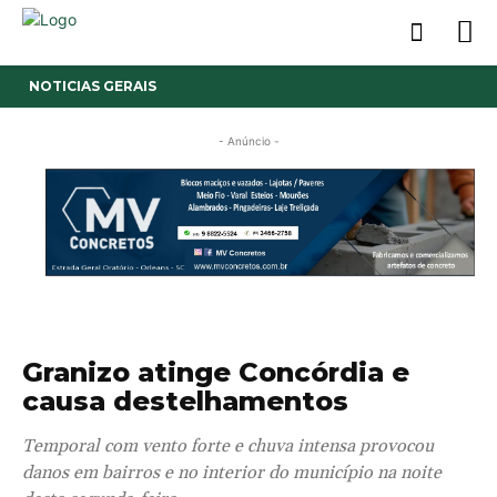
NOTICIAS GERAIS
- Anúncio -
Granizo atinge Concórdia e
causa destelhamentos
Temporal com vento forte e chuva intensa provocou
danos em bairros e no interior do município na noite
desta segunda-feira.
26/05/2026
Publicado por
Imprensa News Sul