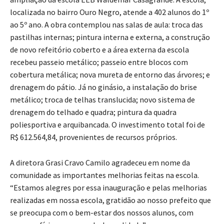
ampliação da escola EEB Waldemar Casagrande. A escola,
localizada no bairro Ouro Negro, atende a 402 alunos do 1º
ao 5º ano. A obra contemplou nas salas de aula: troca das
pastilhas internas; pintura interna e externa, a construção
de novo refeitório coberto e a área externa da escola
recebeu passeio metálico; passeio entre blocos com
cobertura metálica; nova mureta de entorno das árvores; e
drenagem do pátio. Já no ginásio, a instalação do brise
metálico; troca de telhas translucida; novo sistema de
drenagem do telhado e quadra; pintura da quadra
poliesportiva e arquibancada. O investimento total foi de
R$ 612.564,84, provenientes de recursos próprios.
A diretora Grasi Cravo Camilo agradeceu em nome da
comunidade as importantes melhorias feitas na escola.
“Estamos alegres por essa inauguração e pelas melhorias
realizadas em nossa escola, gratidão ao nosso prefeito que
se preocupa com o bem-estar dos nossos alunos, com