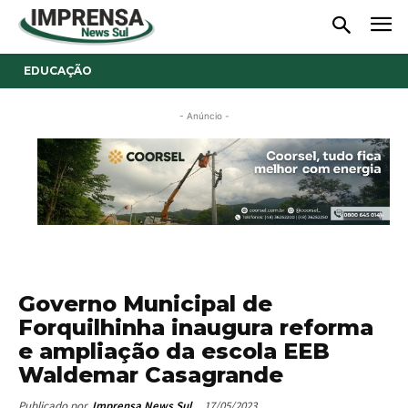
EDUCAÇÃO
- Anúncio -
Governo Municipal de
Forquilhinha inaugura reforma
e ampliação da escola EEB
Waldemar Casagrande
17/05/2023
Publicado por
Imprensa News Sul