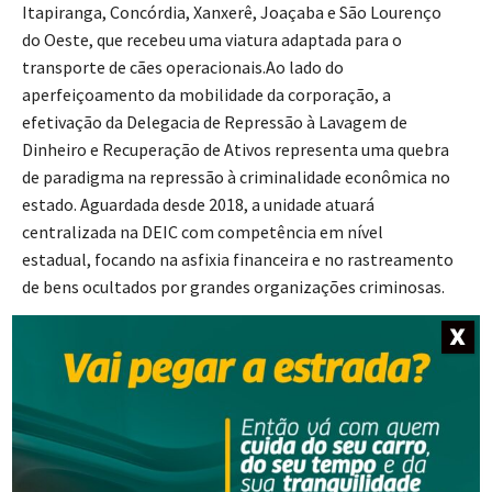
Itapiranga, Concórdia, Xanxerê, Joaçaba e São Lourenço
do Oeste, que recebeu uma viatura adaptada para o
transporte de cães operacionais.Ao lado do
aperfeiçoamento da mobilidade da corporação, a
efetivação da Delegacia de Repressão à Lavagem de
Dinheiro e Recuperação de Ativos representa uma quebra
de paradigma na repressão à criminalidade econômica no
estado. Aguardada desde 2018, a unidade atuará
centralizada na DEIC com competência em nível
estadual, focando na asfixia financeira e no rastreamento
de bens ocultados por grandes organizações criminosas.
X
A nova estrutura operará sob um moderno regime
jurídico que prevê o autofinanciamento da segurança
pública, uma vez que parcela dos ativos e bens
confiscados dos criminosos pelas investigações da
instituição será legalmente revertida para o
reaparelhamento tecnológico e fomento operacional da