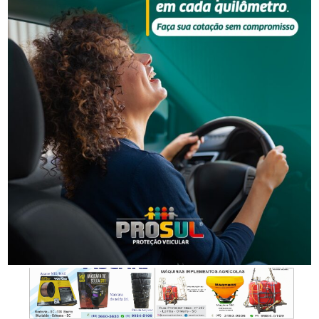
própria Polícia Civil, criando um ciclo contínuo de
investimento em inteligência policial.
A solenidade oficial reuniu no palco o secretário de
Estado da Segurança Pública, coronel Flávio Rogério
Pereira Graff, o delegado-geral Marcelo Sampaio
Nogueira, além de secretários de governo, parlamentares
estaduais e federais autores das emendas, diretores de
área e prefeitos dos municípios beneficiados.
FONTE: ASCOM | PCSC
- Anúncio -