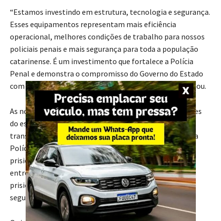
“Estamos investindo em estrutura, tecnologia e segurança.
Esses equipamentos representam mais eficiência
operacional, melhores condições de trabalho para nossos
policiais penais e mais segurança para toda a população
catarinense. É um investimento que fortalece a Polícia
Penal e demonstra o compromisso do Governo do Estado
com a excelência na gestão do sistema prisional”, afirmou.
As novas viaturas serão distribuídas para todas as regiões
do estado, garantindo mais eficiência nas escoltas,
transferências e demais atividades desempenhadas pela
Polícia Penal. A presença dos diretores das 54 unidades
prisionais catarinenses reforçou o caráter histórico da
entrega e simbolizou a integração de todo o sistema
prisional em torno do objetivo comum de fortalecer a
segurança e aprimorar a gestão das unidades.