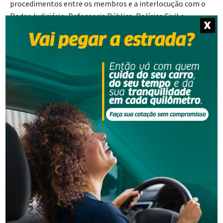
procedimentos entre os membros e a interlocução com o
Poder Judiciário, Defensoria Pública, Polícias Civil e
X
Militar, Advogados e demais interessados.
GAECO
O Grupo de Atuação Especial de Combate às
Organizações Criminosas (GAECO) é uma força-tarefa
conduzida pelo Ministério Público de Santa Catarina e
composta pela Polícia Civil, Polícia Militar, Polícia Penal,
Receita Estadual e Corpo de Bombeiros Militar, e tem
como finalidade a identificação, prevenção e repressão às
organizações criminosas.
Fonte: Coordenadoria de Comunicação Social do MPSC