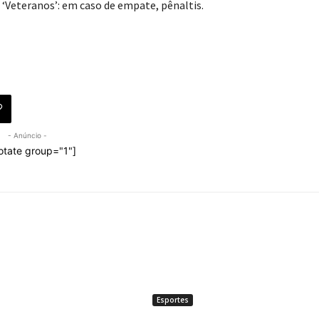
 ‘Veteranos’: em caso de empate, pênaltis.
- Anúncio -
otate group="1"]
Esportes