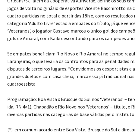
Orleans/SC, além da Cooperativa Auriverde, define os seus ca
jogos de volta no ginásio de esportes Vicente Baschirotto n
quatro partidas no total a partir das 18h e, com os resultados 
categoria ‘Adulto Livre’ estão a empates do título, já que ve
‘Veteranos’, o jogador Gustavo marcou o único gol dos campeõ
gols de Amaral, com Kaiki descontando para os campeões ano 
Se empates beneficiam Rio Novo e Rio Amaral no tempo regula
Laranjeiras, o que levaria os confrontos para as penalidades
disputas de terceiros lugares. “Convidamos os desportistas 
grandes duelos e com casa cheia, marca essa já tradicional na
quatroessista.
Programação: Boa Vista x Brusque do Sul nos ‘Veteranos’ – terce
ida, RN 4×1), Chapadão x Rio Novo nos ‘Veteranos’ – título, e Ri
diversas partidas nas categorias de base válidas pelo Instituto 
(*): em comum acordo entre Boa Vista, Brusque do Sul e diret