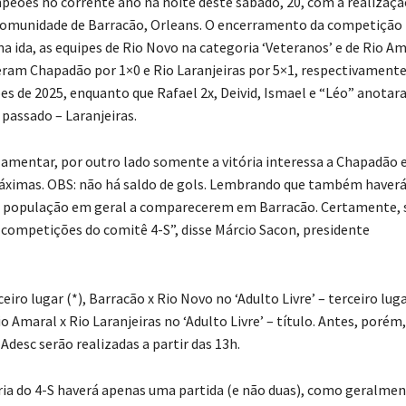
mpeões no corrente ano na noite deste sábado, 20, com a realizaçã
a comunidade de Barracão, Orleans. O encerramento da competição 
na ida, as equipes de Rio Novo na categoria ‘Veteranos’ e de Rio A
nceram Chapadão por 1×0 e Rio Laranjeiras por 5×1, respectivamente
es de 2025, enquanto que Rafael 2x, Deivid, Ismael e “Léo” anotar
passado – Laranjeiras.
mentar, por outro lado somente a vitória interessa a Chapadão e
 máximas. OBS: não há saldo de gols. Lembrando que também haver
e a população em geral a comparecerem em Barracão. Certamente, 
s competições do comitê 4-S”, disse Márcio Sacon, presidente
iro lugar (*), Barracão x Rio Novo no ‘Adulto Livre’ – terceiro lug
o Amaral x Rio Laranjeiras no ‘Adulto Livre’ – título. Antes, porém,
Adesc serão realizadas a partir das 13h.
oria do 4-S haverá apenas uma partida (e não duas), como geralme