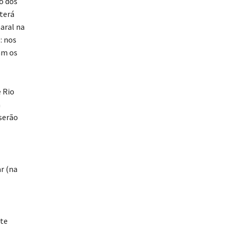
o dos
terá
maral na
: nos
am os
 Rio
á
serão
ar (na
nte