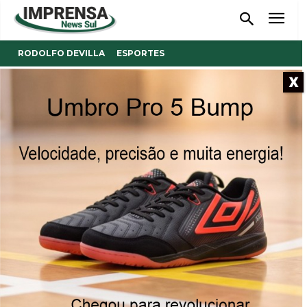
RODOLFO DEVILLA
ESPORTES
X
FUTEBOL SOCIETY. Copa MC
terá início neste sábado
Município de Orleans estará representado na ocasião
21/01/2022
Publicado por
Reinaldo Coan