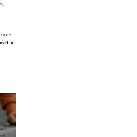
ra
rca de
ível no