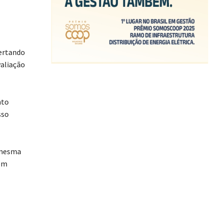
certando
valiação
nto
sso
a mesma
bem