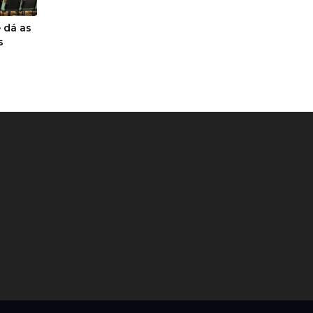
 dá as
s