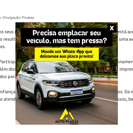
: Divulgação/ Pixabay
s seus participantes, principalmente para entender onde está a
 o resultado deste ano foi extremamente satisfatório, com uma a
es.
Participantes, sendo que a central de atendimento e relacioname
lém disso, o estudo identificou que o site (Ativos) e o jornal impre
ados para se manter informado sobre a Fundação.
confiança dos Participantes em relação aos serviços prestados. D
s, o atendimento, os programas da CELOS, produtos e processos, 