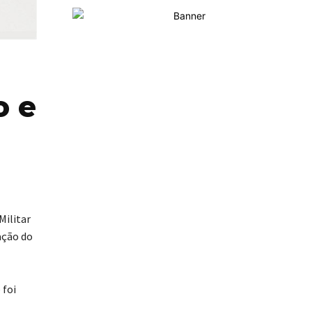
o e
Militar
ação do
 foi