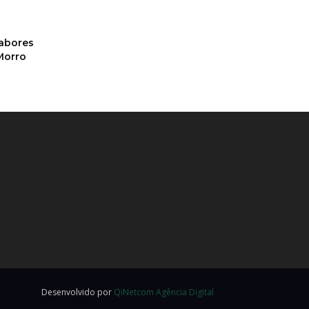
sabores
Morro
Desenvolvido por
QiNetcom Agência Digital