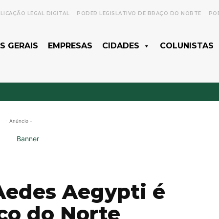
LICAÇÃO LEGAL DIGITAL
PODER LEGISLATIVO DE BRAÇO DO NORTE
POD
S GERAIS
EMPRESAS
CIDADES
COLUNISTAS
- Anúncio -
Aedes Aegypti é
ço do Norte