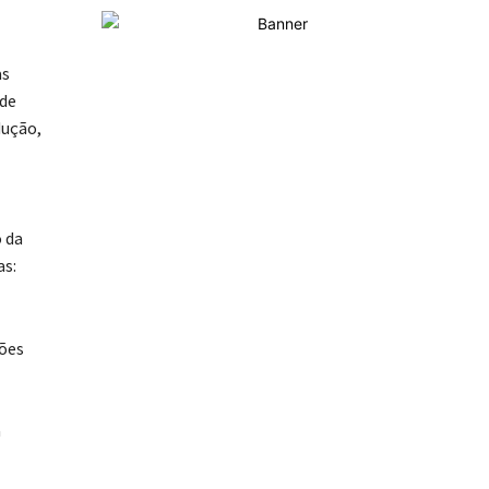
as
 de
dução,
 da
as:
sões
a