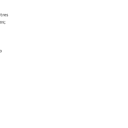
stres
os;
do