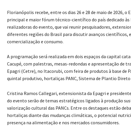
Florianópolis recebe, entre os dias 26 e 28 de maio de 2026, 
principal e maior fórum técnico-científico do país dedicado à
realizadoras do evento, que vai reunir pesquisadores, extension
diferentes regiões do Brasil para discutir avanços científicos,
comercialização e consumo.
A programação será realizada em dois espaços da capital catar
Cacupé, com palestras, mesas-redondas e apresentação de trab
Epagri (Cetre), no Itacorubi, com feira de produtos à base d
quintal produtivo, hortaliças PANC, Sistema de Plantio Diret
Cristina Ramos Callegari, extensionista da Epagri e president
do evento serão de temas estratégicos ligados à produção sust
valorização cultural das PANCs. Entre os destaques estão deba
hortaliças diante das mudanças climáticas, o potencial nutrici
presença na alimentação e nos mercados consumidores.