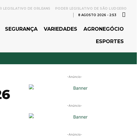
 LEGISLATIVO DE ORLEANS
PODER LEGISLATIVO DE SÃO LUDGERO
8 AGOSTO 2026 - 2:53
SEGURANÇA
VARIEDADES
AGRONEGÓCIO
ESPORTES
-Anúncio-
26
-Anúncio-
-Anúncio-