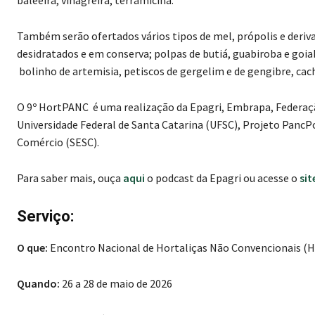
baleeira, vinagreira, terramicina.
Também serão ofertados vários tipos de mel, própolis e deriva
desidratados e em conserva; polpas de butiá, guabiroba e goi
bolinho de artemisia, petiscos de gergelim e de gengibre, cac
O 9º HortPANC é uma realização da Epagri, Embrapa, Federaç
Universidade Federal de Santa Catarina (UFSC), Projeto PancPo
Comércio (SESC).
Para saber mais, ouça
aqui
o podcast da Epagri ou acesse o
sit
Serviço:
O que:
Encontro Nacional de Hortaliças Não Convencionais (
Quando:
26 a 28 de maio de 2026