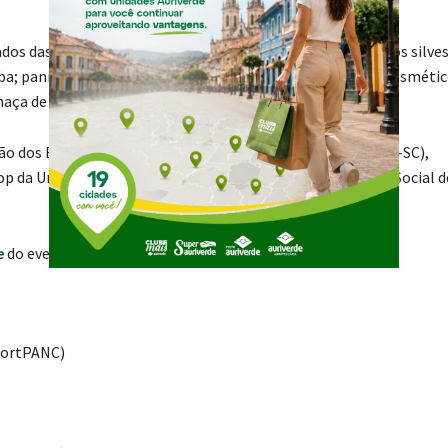
dos das abelhas sem ferrão; flores desidratadas, cogumelos silve
aba; panificados de PANCs; kombuchas; óleos essenciais e cosmétic
haça de pera, dentre outros.
ão dos Engenheiros Agrônomos de Santa Catarina (Feagro-SC),
p da Universidade Federal do Rio Grande (FURG) e Serviço Social 
e
do evento.
HortPANC)