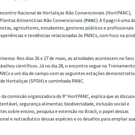
o Encontro Nacional de Hortaliças Não Convencionais (HortPANC),
s Plantas Alimentícias Não Convencionais (
PANC
). A Epagri é uma d
istas, agricultores, estudantes, gestores públicos e profissionais
 experiências e tendências relacionadas às
PANCs, com foco na pro
inense. Nos dias 26 e 27 de maio, as atividades acontecem no Sesc
alhos científicos. Já no dia 28, o encontro segue no Treinamento
e PANCs e um dia de campo com as seguintes estações demonstrativ
o de Hortaliças (SPDH) e caminhada PANC.
e da comissão organizadora do 9º HortPANC, explica que as discus
entável, segurança alimentar, biodiversidade, inclusão social e
tes sobre ensino, pesquisa e extensão no Brasil, o papel dessas
onal e nutracêutico dessas espécies e os desafios para ampliar su