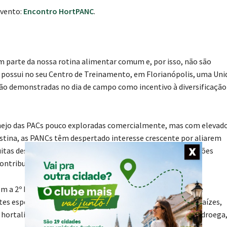
evento:
Encontro HortPANC
.
m parte da nossa rotina alimentar comum e, por isso, não são
 possui no seu Centro de Treinamento, em Florianópolis, uma Uni
erão demonstradas no dia de campo como incentivo à diversificação
anejo das PACs pouco exploradas comercialmente, mas com elevad
stina, as PANCs têm despertado interesse crescente por aliarem
Muitas dessas espécies apresentam alta adaptação às condições
X
tribuir para sistemas agrícolas mais resilientes”, diz ela.
m a 2º Feira PANC, que acontece das 9h às 17h no Centro de
tes espécies
in natura
, desidratadas, chás, sucos, farinhas, raízes,
ortaliças: azedinha, peixinho, radiche, ora-pro-nóbis, beldroega