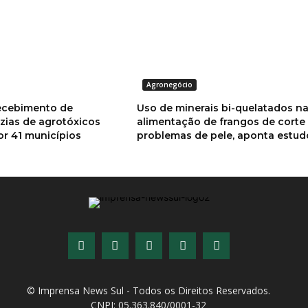
Agronegócio
ecebimento de
Uso de minerais bi-quelatados n
zias de agrotóxicos
alimentação de frangos de corte
por 41 municípios
problemas de pele, aponta estud
© Imprensa News Sul - Todos os Direitos Reservados.
CNPJ: 05.363.840/0001-32