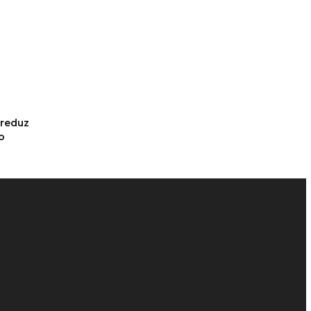
a
 reduz
o