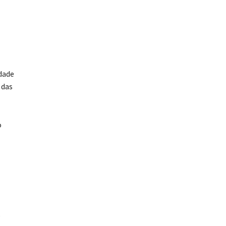
dade
 das
o
,