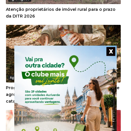
Atenção proprietários de imóvel rural para o prazo
da DITR 2026
X
Agronegócio
Programa de recebimento de embalagens vazias de
agrotóxicos inicia roteiro por 41 municípios
catarinenses