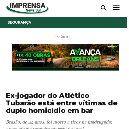
SEGURANÇA
- Anúncio -
Ex-jogador do Atlético
Tubarão está entre vítimas de
duplo homicídio em bar
Brasão, de 44 anos, foi morto a tiros na madrugada;
outra vítima também morreu no local