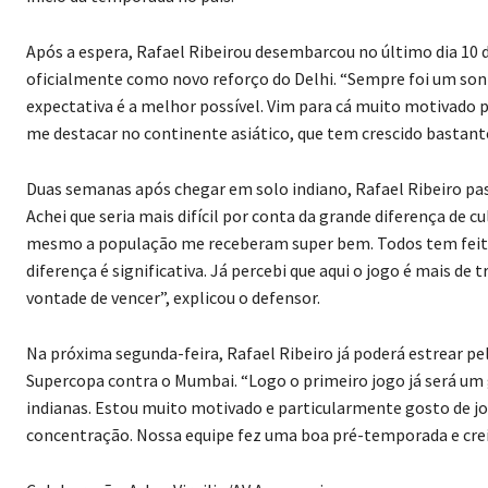
Após a espera, Rafael Ribeirou desembarcou no último dia 10 d
oficialmente como novo reforço do Delhi. “Sempre foi um sonh
expectativa é a melhor possível. Vim para cá muito motivado p
me destacar no continente asiático, que tem crescido bastante
Duas semanas após chegar em solo indiano, Rafael Ribeiro pa
Achei que seria mais difícil por conta da grande diferença de c
mesmo a população me receberam super bem. Todos tem feito d
diferença é significativa. Já percebi que aqui o jogo é mais d
vontade de vencer”, explicou o defensor.
Na próxima segunda-feira, Rafael Ribeiro já poderá estrear pel
Supercopa contra o Mumbai. “Logo o primeiro jogo já será um 
indianas. Estou muito motivado e particularmente gosto de j
concentração. Nossa equipe fez uma boa pré-temporada e cre