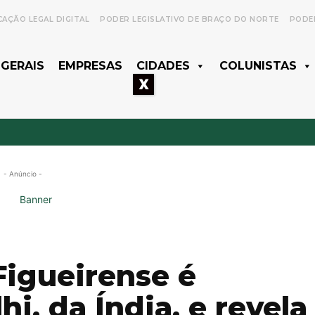
CAÇÃO LEGAL DIGITAL
PODER LEGISLATIVO DE BRAÇO DO NORTE
PODER
 GERAIS
EMPRESAS
CIDADES
COLUNISTAS
X
- Anúncio -
igueirense é
i, da Índia, e revela