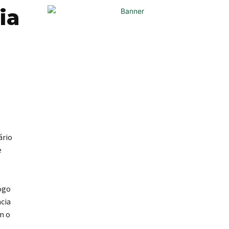
ia
ário
e
ogo
ncia
m o