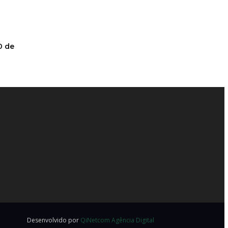
0 de
Desenvolvido por
QiNetcom Agência Digital