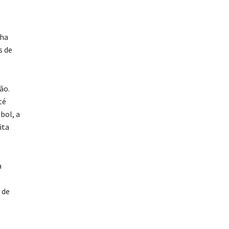
nha
s de
ão.
té
bol, a
ita
a
 de