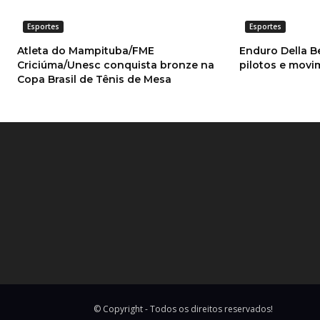
Esportes
Esportes
Atleta do Mampituba/FME
Enduro Della B
Criciúma/Unesc conquista bronze na
pilotos e mov
Copa Brasil de Tênis de Mesa
© Copyright - Todos os direitos reservados!