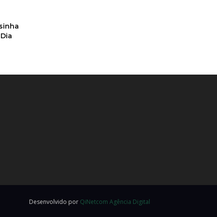
sinha
Dia
Desenvolvido por
QiNetcom Agência Digital