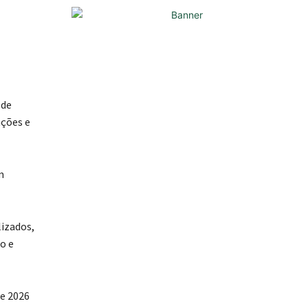
 de
ações e
m
lizados,
o e
le 2026