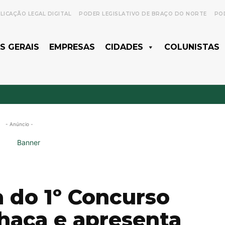
LICAÇÃO LEGAL DIGITAL
PODER LEGISLATIVO DE BRAÇO DO NORTE
POD
S GERAIS
EMPRESAS
CIDADES
COLUNISTAS
- Anúncio -
 do 1º Concurso
haça e apresenta