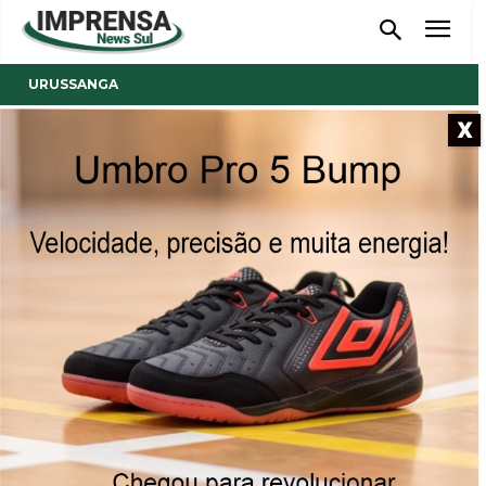
URUSSANGA
X
- Anúncio -
Estrada de Rio Carvão a
Santana recebe patrolamento
Prefeitura quer aproveitar dias de tempo estável para
melhorar a trafegabilidade no interior