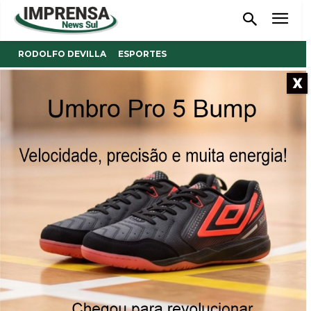
RODOLFO DEVILLA
ESPORTES
X
Equipes em vantagem na
semifinal do 4-S
Quatro partidas abriram a referida fase dias atrás.
05/08/2025
Publicado por
Reinaldo Coan