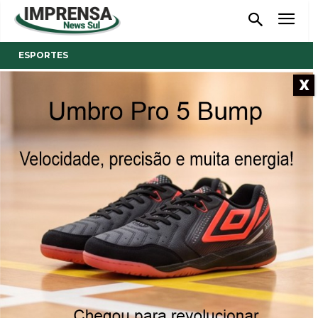
ESPORTES
X
- Anúncio -
Equipes de São Ludgero Sub
12 conquistam primeiro e
terceiro lugares na Liga
Voleibol de SC
24/07/2023
Publicado por
Reinaldo Coan