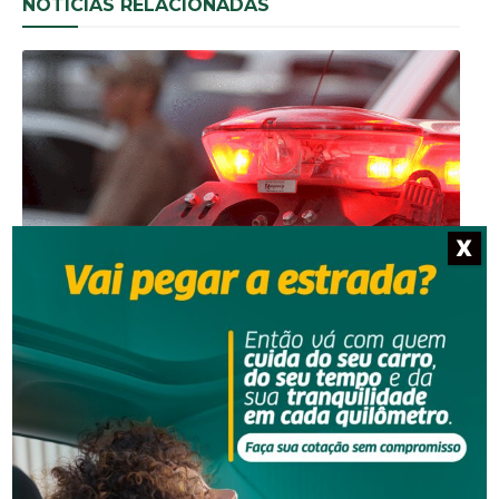
NOTÍCIAS RELACIONADAS
X
Segurança
Homem é preso por descumprir medida protetiva
em Urussanga