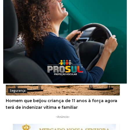
Segurança
Golpe do falso advogado em Urussanga deixa vítima
com prejuízo de R$ 51 mil
Segurança
Homem que beijou criança de 11 anos à força agora
terá de indenizar vítima e familiar
-Anúncio-