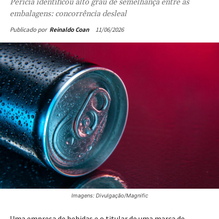
Perícia identificou alto grau de semelhança entre as
embalagens: concorrência desleal
11/06/2026
Publicado por
Reinaldo Coan
Imagens: Divulgação/Magnific
Uma empresa de bebidas e o titular de uma marca de