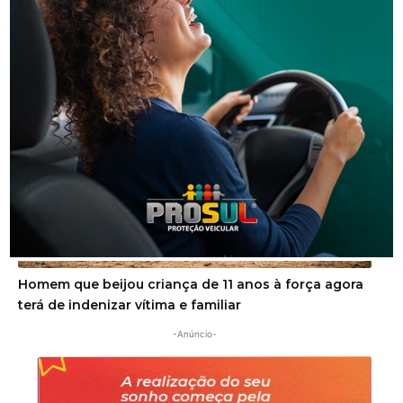
Segurança
Golpe do falso advogado em Urussanga deixa vítima
com prejuízo de R$ 51 mil
Segurança
Homem que beijou criança de 11 anos à força agora
terá de indenizar vítima e familiar
-Anúncio-