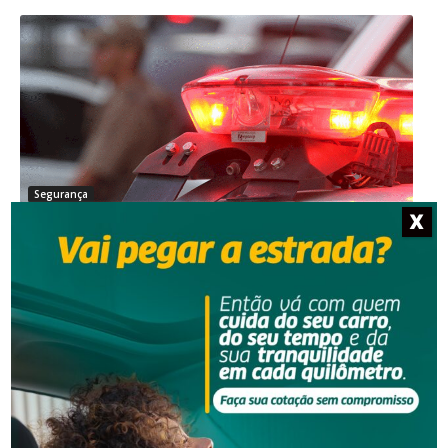
Segurança
X
Homem é preso por descumprir medida protetiva
em Urussanga