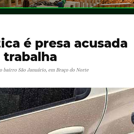
ca é presa acusada
 trabalha
 no bairro São Januário, em Braço do Norte