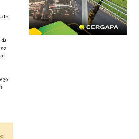
a foi
 da
 ao
oi
pego
os