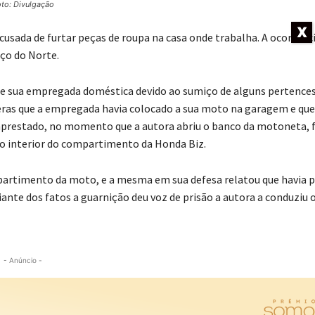
to: Divulgação
X
usada de furtar peças de roupa na casa onde trabalha. A ocorrênci
aço do Norte.
 de sua empregada doméstica devido ao sumiço de alguns pertences
âmeras que a empregada havia colocado a sua moto na garagem e que
emprestado, no momento que a autora abriu o banco da motoneta, f
 no interior do compartimento da Honda Biz.
mpartimento da moto, e a mesma em sua defesa relatou que havia 
nte dos fatos a guarnição deu voz de prisão a autora a conduziu 
- Anúncio -