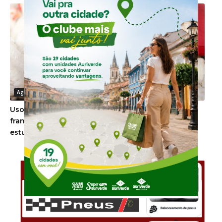
Agronegócio
Uso de minerais bi-quelatados na alimentação de
frangos de corte reduz problemas de pele, aponta
estudo
-Anúncio-