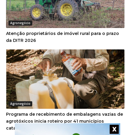
Agronegócio
Atenção proprietários de imóvel rural para o prazo
da DITR 2026
Agronegócio
Programa de recebimento de embalagens vazias de
agrotóxicos inicia roteiro por 41 municípios
catarinenses
X