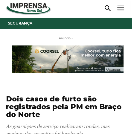
SEGURANÇA
- Anúncio -
Dois casos de furto são
registrados pela PM em Braço
do Norte
As guarnições de serviço realizaram rondas, mas
nenhum dos suspeitos foi localizado.