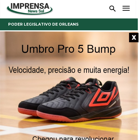
PODER LEGISLATIVO DE ORLEANS
X
- Anúncio -
Diversos projetos e
indicações aprovados na
Sessão Legislativa em Orleans
24/03/2025
Publicado por
Imprensa News Sul