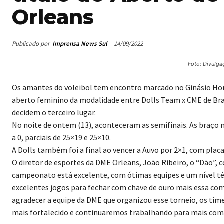
Orleans
Publicado por
Imprensa News Sul
14/09/2022
Foto: Divulga
Os amantes do voleibol tem encontro marcado no Ginásio Hom
aberto feminino da modalidade entre Dolls Team x CME de Braç
decidem o terceiro lugar.
No noite de ontem (13), aconteceram as semifinais. As braço 
a 0, parciais de 25×19 e 25×10.
A Dolls também foi a final ao vencer a Auvo por 2×1, com placa
O diretor de esportes da DME Orleans, João Ribeiro, o “Dão”,
campeonato está excelente, com ótimas equipes e um nível té
excelentes jogos para fechar com chave de ouro mais essa comp
agradecer a equipe da DME que organizou esse torneio, os time
mais fortalecido e continuaremos trabalhando para mais com