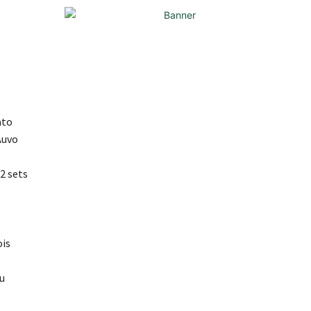
ato
Auvo
2 sets
ois
o
iu