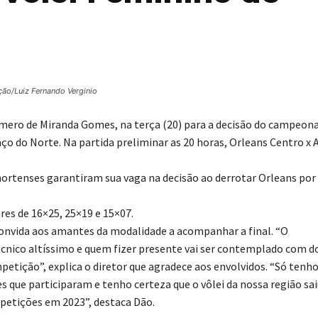
ção/Luiz Fernando Verginio
ero de Miranda Gomes, na terça (20) para a decisão do campeon
o do Norte. Na partida preliminar as 20 horas, Orleans Centro x 
nortenses garantiram sua vaga na decisão ao derrotar Orleans por 
res de 16×25, 25×19 e 15×07.
 convida aos amantes da modalidade a acompanhar a final. “O
cnico altíssimo e quem fizer presente vai ser contemplado com d
etição”, explica o diretor que agradece aos envolvidos. “Só tenh
s que participaram e tenho certeza que o vôlei da nossa região sa
petições em 2023”, destaca Dão.