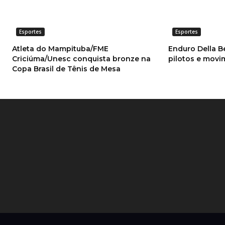
Esportes
Esportes
Atleta do Mampituba/FME
Enduro Della B
Criciúma/Unesc conquista bronze na
pilotos e mov
Copa Brasil de Tênis de Mesa