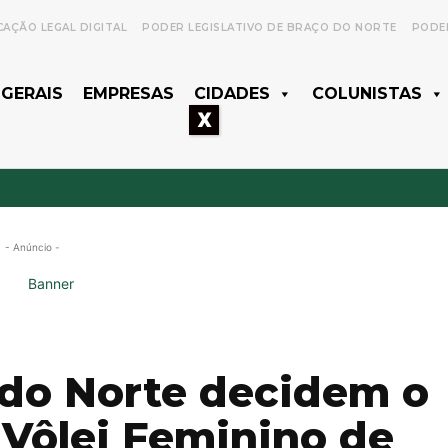
CAÇÃO LEGAL DIGITAL
PODER LEGISLATIVO DE BRAÇO DO NORTE
PODER
 GERAIS
EMPRESAS
CIDADES
COLUNISTAS
X
- Anúncio -
 do Norte decidem o
 Vôlei Feminino de