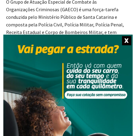
O Grupo de Atuação Especial de Combate às
Organizações Criminosas (GAECO) é uma força-tarefa
conduzida pelo Ministério Público de Santa Catarina e
composta pela Polícia Civil, Polícia Militar, Polícia Penal,
Receita Estadual e Corpo de Bombeiros Militar, e tem
como finalidade a identificação, prevenção e repressão às
X
organizações criminosas.
O CyberGAECO é uma força-tarefa especializada, inserida
na estrutura do GAECO, que tem o objetivo de identificar,
buscar prevenir e reprimir infrações penais praticadas em
ambientes virtuais.
Fonte: Coordenadoria de Comunicação Social do MPSC
- Anúncio -