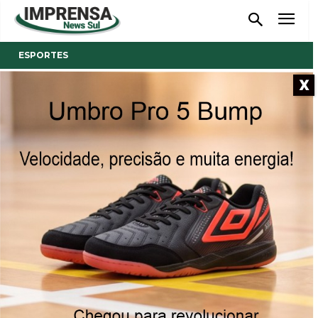
ESPORTES
X
- Anúncio -
Cresce a paixão dos
brasileiros pelas bicicletas
De acordo com o CTB, bicicleta é um veículo, logo,
ciclistas devem respeitar todas as leis de trânsito