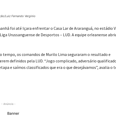
ção/Luiz Fernando Verginio
nhã foi até Içara enfrentar o Casa Lar de Araranguá, no estádio V
a Liga Urussanguense de Desportos – LUD. A equipe orleanense abri
do tempo, os comandos de Murilo Lima seguraram o resultado e
serem definidos pela LUD. “Jogo complicado, adversário qualificad
apa e saímos classificados que era o que desejávamos”, avalia o t
- Anúncio -