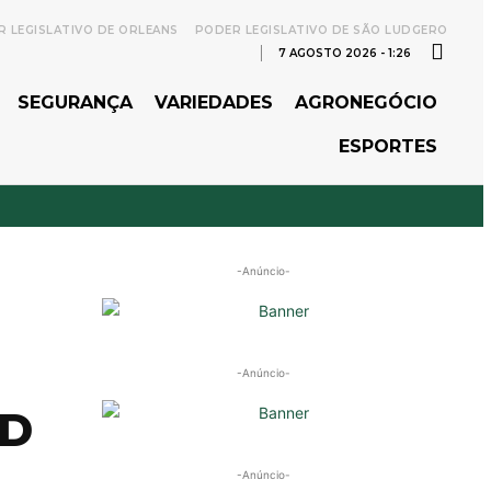
 LEGISLATIVO DE ORLEANS
PODER LEGISLATIVO DE SÃO LUDGERO
7 AGOSTO 2026 - 1:26
SEGURANÇA
VARIEDADES
AGRONEGÓCIO
ESPORTES
-Anúncio-
-Anúncio-
UD
-Anúncio-