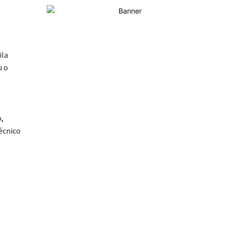
ila
u o
o,
écnico