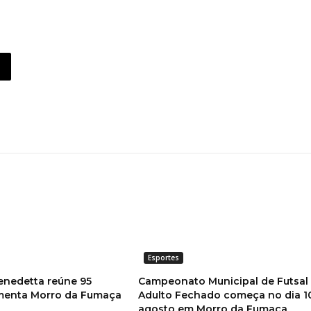
Esportes
enedetta reúne 95
Campeonato Municipal de Futsal
imenta Morro da Fumaça
Adulto Fechado começa no dia 1
agosto em Morro da Fumaça