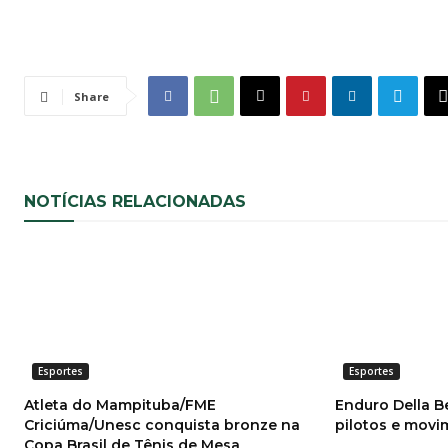
Share
NOTÍCIAS RELACIONADAS
Esportes
Esportes
Atleta do Mampituba/FME
Enduro Della B
Criciúma/Unesc conquista bronze na
pilotos e mov
Copa Brasil de Tênis de Mesa