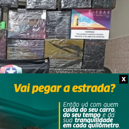
X
Foto: CPMRv
12, resultou na apreensão de mercadorias irregulares na Rodovia 