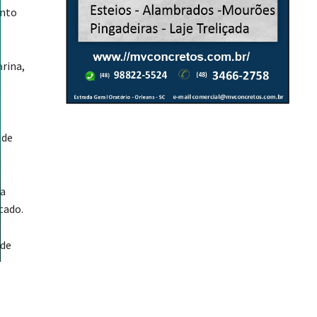
unto
arina,
 de
ra
tado.
 de