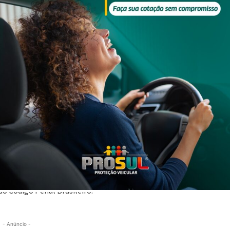
zida pelo Comando de Polícia Militar Rodoviária (CPMRv), em conj
inerário entre Foz do Iguaçu, Paraná e Braço do Norte, Santa Cat
restadas por alguns passageiros, especialmente quanto à origem,
nicos (vapers) e essências, cuja entrada é proibida no Brasil, além
te das mercadorias. Conforme relato, eles foram contratados pa
nte pagamento, sem conhecimento detalhado do conteúdo transpor
nte lacrados, e os envolvidos responderão, em tese, pelos crimes
do Código Penal Brasileiro.
- Anúncio -