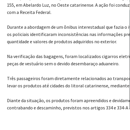
155, em Abelardo Luz, no Oeste catarinense. A ação foi condu
com a Receita Federal.
Durante a abordagem de um ônibus interestadual que fazia o it
os policiais identificaram inconsistências nas informações p
quantidade e valores de produtos adquiridos no exterior.
Na verificação das bagagens, foram localizados cigarros eletrô
peças de vestuário sem o devido desembaraço aduaneiro.
Três passageiros foram diretamente relacionados ao transpor
levar os produtos até cidades do litoral catarinense, media
Diante da situação, os produtos foram apreendidos e devidame
contrabando e descaminho, previstos nos artigos 334 e 334-A 