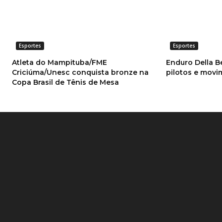
Esportes
Esportes
Atleta do Mampituba/FME
Enduro Della B
Criciúma/Unesc conquista bronze na
pilotos e mov
Copa Brasil de Tênis de Mesa