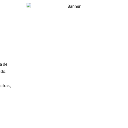
a de
ado.
adras,