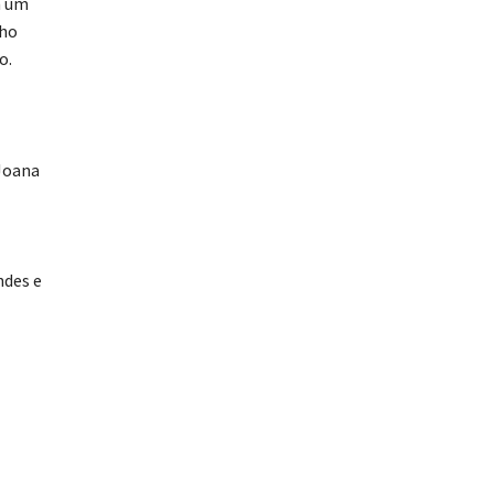
m um
nho
o.
 Joana
ndes e