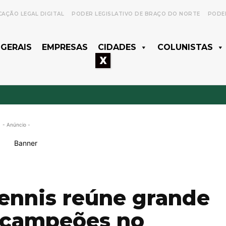
CAÇÃO LEGAL DIGITAL
PODER LEGISLATIVO DE BRAÇO DO NORTE
PODER
 GERAIS
EMPRESAS
CIDADES
COLUNISTAS
X
- Anúncio -
ennis reúne grande
a campeões no