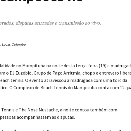
rados, disputas acirradas e transmissão ao vivo.
o: Lucas Colombo
lidade no Mampituba na noite desta terça-feira (19) e madrugad
om o DJ Euzébio, Grupo de Pago Arritmia, chopp e entrevero liber
 beach tennis. O evento atravessou a madrugada com uma torcida
blico. O Complexo de Beach Tennis do Mampituba conta com 12 qu
ach Tennis e The Nose Mustache, a noite contou também com
s pessoas acompanhassem as disputas.