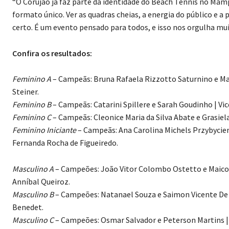
“O Corujão já faz parte da identidade do Beach Tennis no Ma
formato único. Ver as quadras cheias, a energia do público e 
certo. É um evento pensado para todos, e isso nos orgulha mu
Confira os resultados:
Feminino A
– Campeãs: Bruna Rafaela Rizzotto Saturnino e Man
Steiner.
Feminino B
– Campeãs: Catarini Spillere e Sarah Goudinho | V
Feminino C
– Campeãs: Cleonice Maria da Silva Abate e Grasiel
Feminino Iniciante
– Campeãs: Ana Carolina Michels Przybycien
Fernanda Rocha de Figueiredo.
Masculino A
– Campeões: João Vitor Colombo Ostetto e Maicon 
Anníbal Queiroz.
Masculino B
– Campeões: Natanael Souza e Saimon Vicente De C
Benedet.
Masculino C
– Campeões: Osmar Salvador e Peterson Martins |