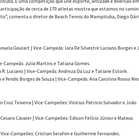
mpituba. É uma competição que une esporte, amizade e diversão e
a participação de cerca de 170 atletas mostra que estamos no cami
ito”, comenta o diretor de Beach Tennis do Mampituba, Diego Dári
uela Goulart | Vice-Campeãs: Iara De Silvestre Luciano Borges e
ice-Campeãs: Julia Martins e Tatiana Gomes.
a R. Luciano | Vice-Campeãs: Andreza Da Luz e Tatiane Estork.
 e Yendis Borges de Souza | Vice-Campeãs: Ana Carolina Rosso Me
Cruz Teixeira | Vice-Campeões: Vinicius Patricio Salvador e João
esaro Cavaler | Vice-Campeões: Edison Felício Júnior e Mateus
 Vice-Campeões: Cristian Serafim e Guilherme Fernandes.