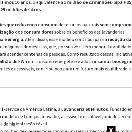
 últimos 10 anos
, o equivalente a
1 milhão de caminhões-pipa
e
35
225 milhões de litros.
ões que reduzem o consumo
de recursos naturais
sem comprome
tização dos consumidores
sobre os benefícios das lavanderias
a e energia
. Além disso, esse modelo contribui para a
redução da
de máquinas domésticas, que, por sua vez, têm menor durabilidad
ara atender centenas de pessoas. Como resultado dessas iniciativa
ilhão de kWh
em consumo energético e adota
insumos biodegra
ientes e acessíveis, contribuindo para um futuro mais equilibrado e
lf-service da América Latina, a
Lavanderia 60 Minutos
. Fundado e
modelo de franquia inovador, acessível e escalável, unindo tecnol
 de higienização têxtil.
5 milhão de clientes fidelizados e um faturamento de R$ 53 milhõ