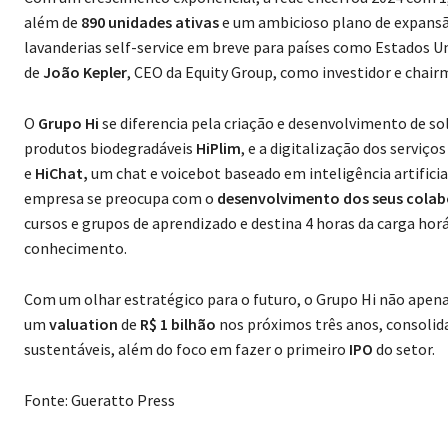
além de
890 unidades ativas
e um ambicioso plano de expansã
lavanderias self-service em breve para países como Estados U
de
João Kepler
, CEO da Equity Group, como investidor e chair
O
Grupo Hi
se diferencia pela criação e desenvolvimento de 
produtos biodegradáveis
HiPlim
, e a digitalização dos servi
e
HiChat,
um chat e voicebot baseado em inteligência artifici
empresa se preocupa com o
desenvolvimento dos seus cola
cursos e grupos de aprendizado e destina 4 horas da carga horá
conhecimento.
Com um olhar estratégico para o futuro, o Grupo Hi não apena
um
valuation
de
R$ 1 bilhão
nos próximos três anos, consolid
sustentáveis, além do foco em fazer o primeiro
IPO
do setor.
Fonte:
Gueratto Press