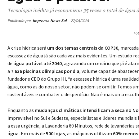
Tecnologia inédita já economizou 35 vezes o total de ág
Publicado por
Imprensa News Sul
27/05/2025
Fot
A crise hídrica será
um dos temas centrais da COP30
, marcada
escassez de água já são cada vez mais evidentes. Um estudo r
de
água potável até 2040
, agravando um cenário que já é alar
a
7.636 piscinas olímpicas por dia
, volume capaz de abastece
fundador e CEO do Grupo Hi, “a escassez hídrica é uma reali
água, como as do nosso setor, não podem se omitir. Temos uma 
sustentáveis e combater o desperdício. Não é mais uma escolh
Enquanto as
mudanças climáticas intensificam a seca no No
imprevisível no Sul e Sudeste, especialistas e líderes mundiai
a essa urgência, a Lavanderia 60 Minutos, rede de lavanderias 
água.
Em mais de
500 lojas
, as máquinas utilizam
60% menos 