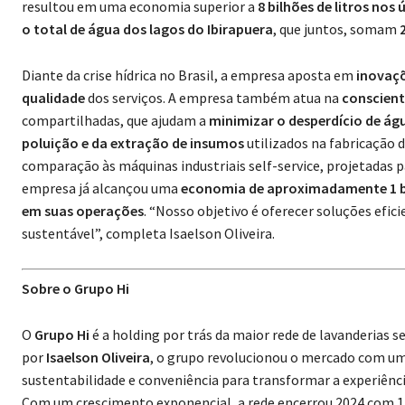
resultou em uma economia superior a
8 bilhões de litros nos
o total de água dos lagos do Ibirapuera
, que juntos, somam
Diante da crise hídrica no Brasil, a empresa aposta em
inovaç
qualidade
dos serviços. A empresa também atua na
conscien
compartilhadas, que ajudam a
minimizar o desperdício de águ
poluição e da extração de insumos
utilizados na fabricação 
comparação às máquinas industriais self-service, projetadas p
empresa já alcançou uma
economia de aproximadamente 1 b
em suas operações
. “Nosso objetivo é oferecer soluções efic
sustentável”, completa Isaelson Oliveira.
Sobre o Grupo Hi
O
Grupo Hi
é a holding por trás da maior rede de lavanderias se
por
Isaelson Oliveira
, o grupo revolucionou o mercado com um 
sustentabilidade e conveniência para transformar a experiência
Com um crescimento exponencial, a rede encerrou 2024 com 1,