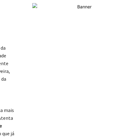
 da
ade
lente
eira,
 da
ua mais
 Atenta
e
o que já