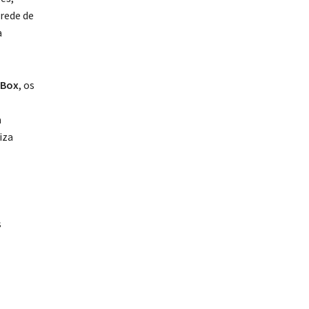
 rede de
a
 Box
, os
a
iza
s