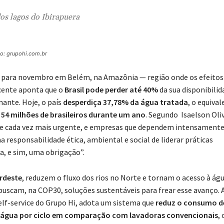
ua dos lagos do Ibirapuera
o: grupohi.com.br
 para novembro em Belém, na Amazônia — região onde os efeitos
ecente aponta que o
Brasil pode perder até 40%
da sua disponibilid
mante. Hoje, o país
desperdiça 37,78% da água tratada
, o equiva
r
54 milhões de brasileiros durante um ano
. Segundo Isaelson Oliv
dade cada vez mais urgente, e empresas que dependem intensamente
responsabilidade ética, ambiental e social de liderar práticas
a, e sim, uma obrigação”.
rdeste
, reduzem o fluxo dos rios no Norte e tornam o acesso à ág
s buscam, na COP30, soluções sustentáveis para frear esse avanço.
self-service do Grupo Hi, adota um sistema que
reduz o consumo d
água por ciclo em comparação com lavadoras convencionais
, 