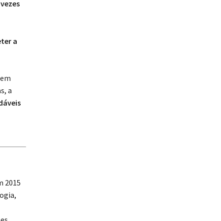
 vezes
ter a
e em
s, a
dáveis
m 2015
ogia,
es,