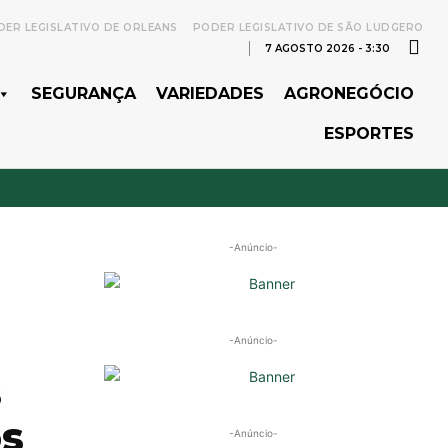
ER LEGISLATIVO DE ORLEANS
PODER LEGISLATIVO DE SÃO LUDGERO
7 AGOSTO 2026 - 3:30
SEGURANÇA
VARIEDADES
AGRONEGÓCIO
ESPORTES
-Anúncio-
-Anúncio-
s
os
-Anúncio-