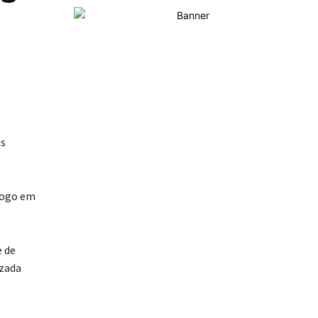
as
logo em
e de
izada