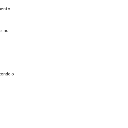
mento
as no
ecendo o