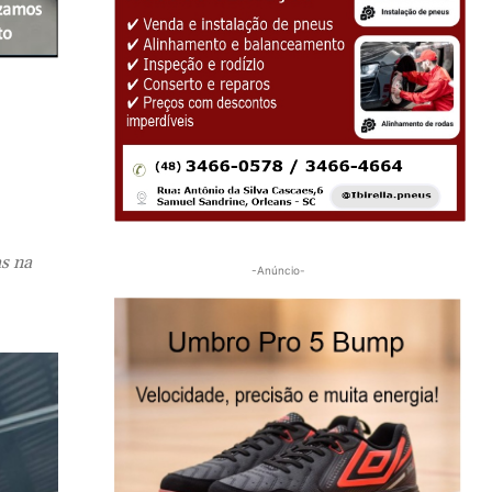
s na
-Anúncio-