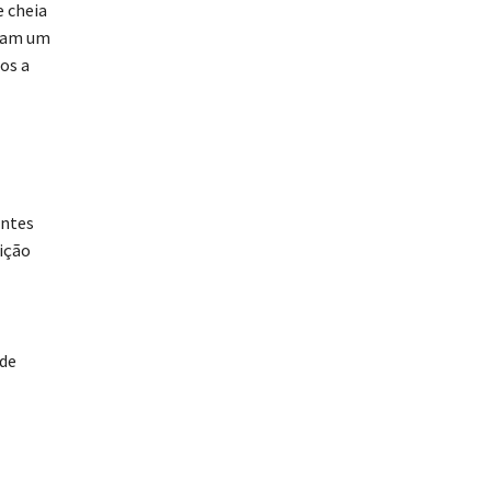
e cheia
izam um
os a
entes
ição
 de