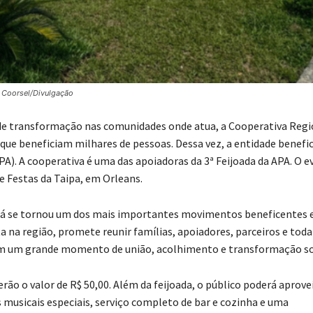
 Coorsel/Divulgação
de transformação nas comunidades onde atua, a Cooperativa Regi
s que beneficiam milhares de pessoas. Dessa vez, a entidade benefi
A). A cooperativa é uma das apoiadoras da 3ª Feijoada da APA. O 
de Festas da Taipa, em Orleans.
 já se tornou um dos mais importantes movimentos beneficentes 
ta na região, promete reunir famílias, apoiadores, parceiros e toda
 um grande momento de união, acolhimento e transformação soc
erão o valor de R$ 50,00. Além da feijoada, o público poderá aprove
musicais especiais, serviço completo de bar e cozinha e uma