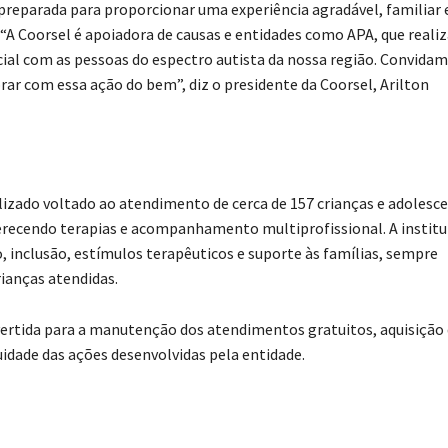
eparada para proporcionar uma experiência agradável, familiar 
. “A Coorsel é apoiadora de causas e entidades como APA, que real
ial com as pessoas do espectro autista da nossa região. Convidam
rar com essa ação do bem”, diz o presidente da Coorsel, Arilton
izado voltado ao atendimento de cerca de 157 crianças e adolesc
erecendo terapias e acompanhamento multiprofissional. A institu
nclusão, estímulos terapêuticos e suporte às famílias, sempre
rianças atendidas.
evertida para a manutenção dos atendimentos gratuitos, aquisição
idade das ações desenvolvidas pela entidade.