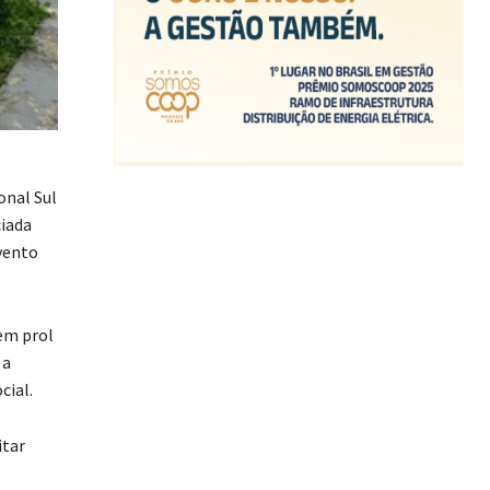
onal Sul
ciada
evento
em prol
 a
ial.
itar