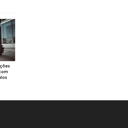
ições
 com
ulos