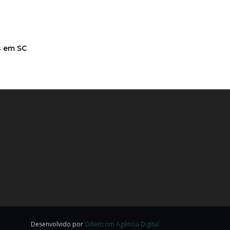
s em SC
Desenvolvido por
QiNetcom Agência Digital