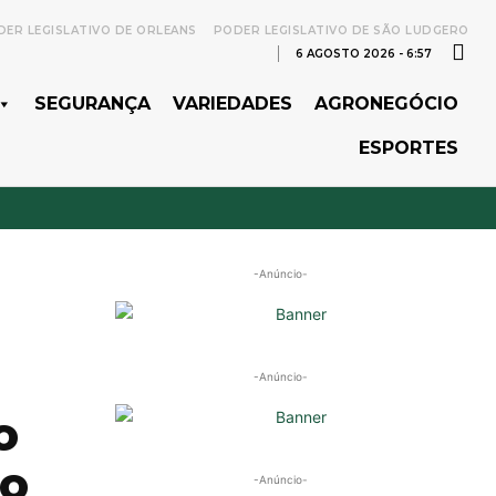
ER LEGISLATIVO DE ORLEANS
PODER LEGISLATIVO DE SÃO LUDGERO
6 AGOSTO 2026 - 6:57
SEGURANÇA
VARIEDADES
AGRONEGÓCIO
ESPORTES
-Anúncio-
-Anúncio-
o
ço
-Anúncio-