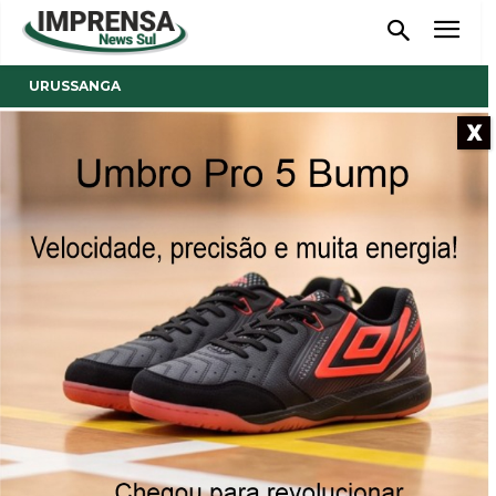
URUSSANGA
X
- Anúncio -
Comitê Urussanga inicia
trabalhos de 2023 com nova
Entidade Executiva
Primeira reunião da diretoria do Comitê com equipe
vinculada à Unesc, que assume o papel de suporte,