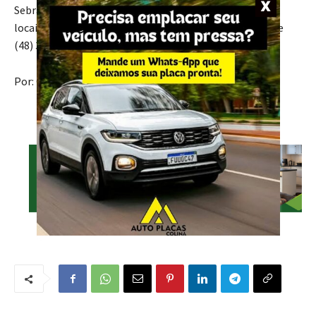
Sebrae/SC (https://www.sebrae-sc.com.br/ali/agentes-
locais-de-inovacao) ou entrar em contato pelo telefone
(48) 3403-2202.
Por: Giovana Bordignon | Partner NZBT
- Anúncio -