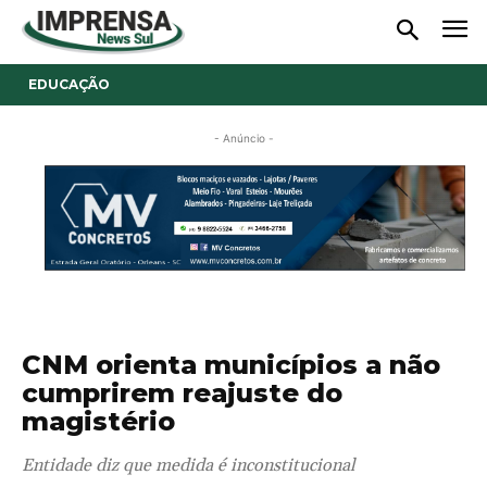
EDUCAÇÃO
- Anúncio -
CNM orienta municípios a não
cumprirem reajuste do
magistério
Entidade diz que medida é inconstitucional