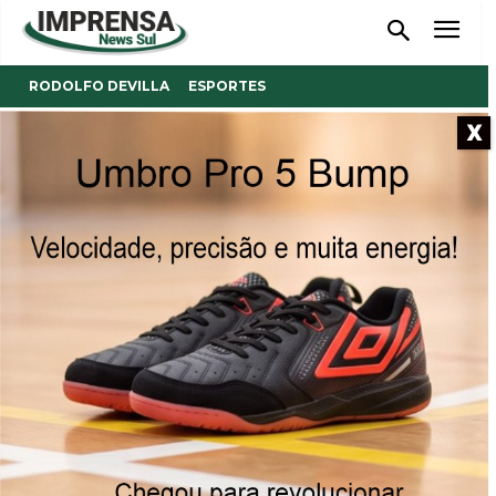
RODOLFO DEVILLA
ESPORTES
X
CLUBES 4-S: Equilíbrio na
classificação do futsal
Por mais uma rodada, Barracão se mantém na
liderança.
07/04/2023
Publicado por
Reinaldo Coan