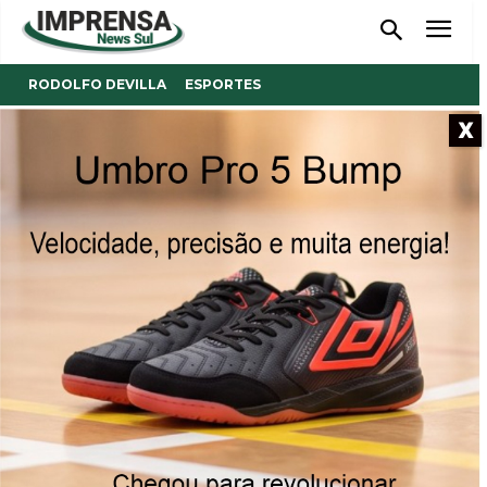
RODOLFO DEVILLA
ESPORTES
X
Clubes 4-S: Decisões a partir
deste sábado
Categorias Adulto e Veteranos iniciam as disputas pelo
título.
16/08/2025
Publicado por
Reinaldo Coan