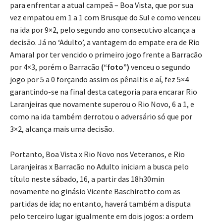
para enfrentar a atual campeã – Boa Vista, que por sua
vez empatou em 1 a 1 com Brusque do Sul e como venceu
na ida por 9×2, pelo segundo ano consecutivo alcança a
decisão. Já no ‘Adulto’, a vantagem do empate era de Rio
Amaral por ter vencido o primeiro jogo frente a Barracão
por 4×3, porém o Barracão
(“foto”)
venceu o segundo
jogo por 5 a 0 forçando assim os pênaltis e aí, fez 5×4
garantindo-se na final desta categoria para encarar Rio
Laranjeiras que novamente superou o Rio Novo, 6 a 1, e
como na ida também derrotou o adversário só que por
3×2, alcança mais uma decisão.
Portanto, Boa Vista x Rio Novo nos Veteranos, e Rio
Laranjeiras x Barracão no Adulto iniciam a busca pelo
título neste sábado, 16, a partir das 18h30min
novamente no ginásio Vicente Baschirotto com as
partidas de ida; no entanto, haverá também a disputa
pelo terceiro lugar igualmente em dois jogos: a ordem