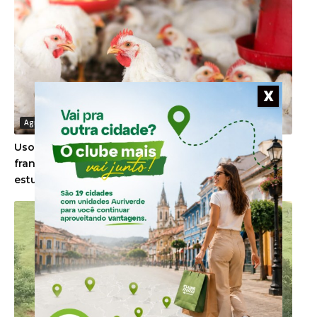
X
Agronegócio
Uso de minerais bi-quelatados na alimentação de
frangos de corte reduz problemas de pele, aponta
estudo