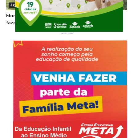
Agronegócio
Morro da Fumaça: Parte dos bovinos desaparece e
fazenda é multada pela Cidasc
-Anúncio-