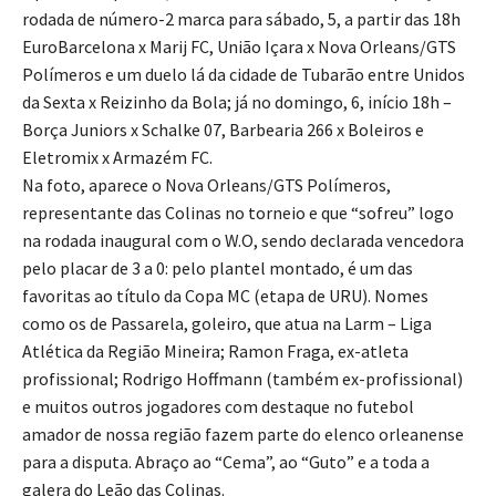
rodada de número-2 marca para sábado, 5, a partir das 18h
EuroBarcelona x Marij FC, União Içara x Nova Orleans/GTS
Polímeros e um duelo lá da cidade de Tubarão entre Unidos
da Sexta x Reizinho da Bola; já no domingo, 6, início 18h –
Borça Juniors x Schalke 07, Barbearia 266 x Boleiros e
Eletromix x Armazém FC.
Na foto, aparece o Nova Orleans/GTS Polímeros,
representante das Colinas no torneio e que “sofreu” logo
na rodada inaugural com o W.O, sendo declarada vencedora
pelo placar de 3 a 0: pelo plantel montado, é um das
favoritas ao título da Copa MC (etapa de URU). Nomes
como os de Passarela, goleiro, que atua na Larm – Liga
Atlética da Região Mineira; Ramon Fraga, ex-atleta
profissional; Rodrigo Hoffmann (também ex-profissional)
e muitos outros jogadores com destaque no futebol
amador de nossa região fazem parte do elenco orleanense
para a disputa. Abraço ao “Cema”, ao “Guto” e a toda a
galera do Leão das Colinas.