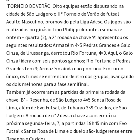
TORNEIO DE VERÃO. Oito equipes estão disputando na
cidade de São Ludgero o IIº Torneio de Verão de futsal
Adulto Masculino, promovido pela Liga Adesc. Os jogos são
realizados no ginásio Lino Philippi durante a semana e
ontem – quarta (2), a 2ª rodada da chave ‘A’ apresentou os
seguintes resultados: Armazém 4×5 Pedras Grandes e Galo
Cinza, de Urussanga, derrotou Rio Fortuna, 4×3. Aqui, o Galo
Cinza lidera com seis pontos ganhos; Rio Fortuna e Pedras
Grandes tem 3; Armazém ainda não pontuou. Em turno-
único, os times se enfrentam dentro dos grupos, avançando
os dois melhores para a fase semifinal.
Também já ocorreram as partidas da primeira rodada da
chave ‘B’ – Resenha, de São Ludgero 4×5 Santa Rosa de
Lima, além de Evo Futsal, de Tubarão 3×9 Cuzidos, de São
Ludgero. A rodada de nº 2 desta chave acontecerá na
próxima segunda-feira, 7, a partir das 19h45min com Evo
Futsal x Santa Rosa de Lima e o duelo são-ludgerense entre
Resenha e Cuzidos.