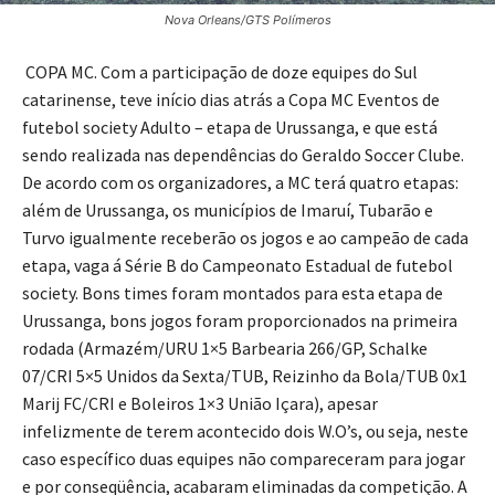
Nova Orleans/GTS Polímeros
COPA MC. Com a participação de doze equipes do Sul
catarinense, teve início dias atrás a Copa MC Eventos de
futebol society Adulto – etapa de Urussanga, e que está
sendo realizada nas dependências do Geraldo Soccer Clube.
De acordo com os organizadores, a MC terá quatro etapas:
além de Urussanga, os municípios de Imaruí, Tubarão e
Turvo igualmente receberão os jogos e ao campeão de cada
etapa, vaga á Série B do Campeonato Estadual de futebol
society. Bons times foram montados para esta etapa de
Urussanga, bons jogos foram proporcionados na primeira
rodada (Armazém/URU 1×5 Barbearia 266/GP, Schalke
07/CRI 5×5 Unidos da Sexta/TUB, Reizinho da Bola/TUB 0x1
Marij FC/CRI e Boleiros 1×3 União Içara), apesar
infelizmente de terem acontecido dois W.O’s, ou seja, neste
caso específico duas equipes não compareceram para jogar
e por conseqüência, acabaram eliminadas da competição. A