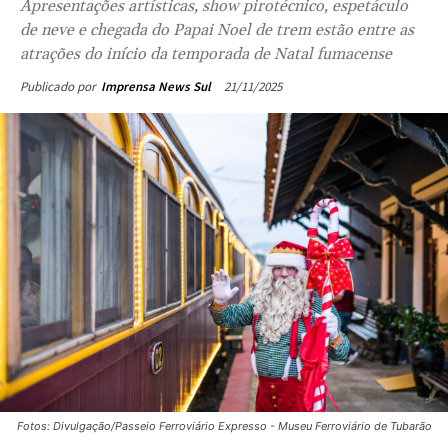
Apresentações artísticas, show pirotécnico, espetáculo
de neve e chegada do Papai Noel de trem estão entre as
atrações do início da temporada de Natal fumacense
21/11/2025
Publicado por
Imprensa News Sul
Fotos: Divulgação/Passeio Ferroviário Expresso - Museu Ferroviário de Tubarão