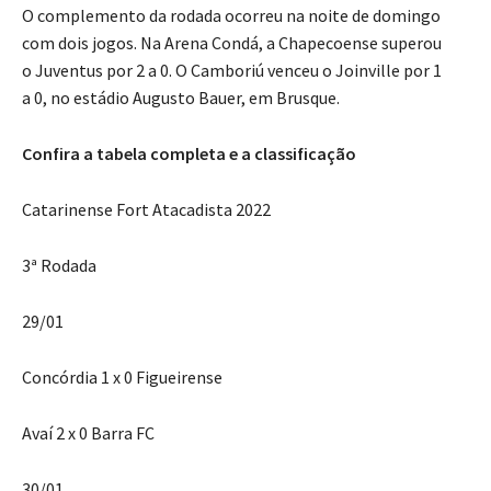
O complemento da rodada ocorreu na noite de domingo
com dois jogos. Na Arena Condá, a Chapecoense superou
o Juventus por 2 a 0. O Camboriú venceu o Joinville por 1
a 0, no estádio Augusto Bauer, em Brusque.
Confira a tabela completa e a classificação
Catarinense Fort Atacadista 2022
3ª Rodada
29/01
Concórdia 1 x 0 Figueirense
Avaí 2 x 0 Barra FC
30/01