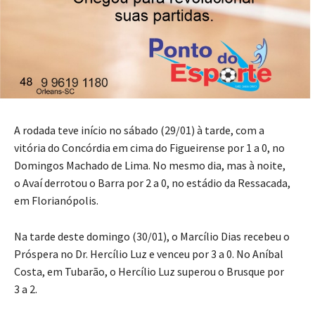
Mais uma rodada de grandes jogos pelo Catarinense 2022.
Seis partidas movimentaram o fim de semana pela
terceira rodada da competição promovida pela Federação
Catarinense de Futebol (FCF). Chapecoense e Hercílio Luz
seguem com 100% de aproveitamento.
A rodada teve início no sábado (29/01) à tarde, com a
vitória do Concórdia em cima do Figueirense por 1 a 0, no
Domingos Machado de Lima. No mesmo dia, mas à noite,
o Avaí derrotou o Barra por 2 a 0, no estádio da Ressacada,
em Florianópolis.
Na tarde deste domingo (30/01), o Marcílio Dias recebeu o
Próspera no Dr. Hercílio Luz e venceu por 3 a 0. No Aníbal
Costa, em Tubarão, o Hercílio Luz superou o Brusque por
3 a 2.