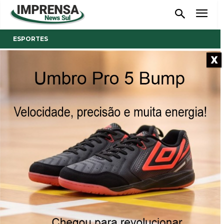
ESPORTES
X
- Anúncio -
Chapecoense e Hercílio Luz
seguem com 100% de
aproveitamento no
Catarinense
31/01/2022
Publicado por
Reinaldo Coan