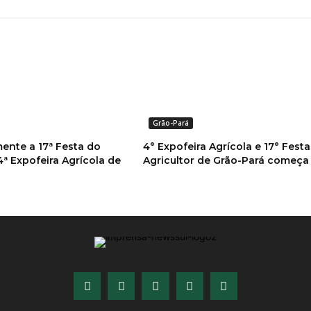
Grão-Pará
mente a 17ª Festa do
4° Expofeira Agrícola e 17° Fest
4ª Expofeira Agrícola de
Agricultor de Grão-Pará começa