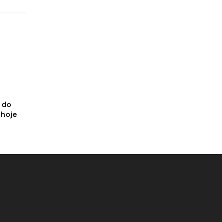
a do
 hoje