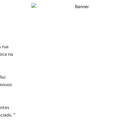
 rua
oca na
Rui
 novos
entes
ciado. ”