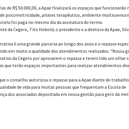
as de R$ 50.000,00, a Apae finalizará os espaços que funcionarão 
a de psicomotricidade, pilates terapêutico, ambiente multissensori
arcela foi paga no mesmo dia da assinatura do termo.
te da Cegero, Tito Hobold, o presidente e a diretora da Apae, Silv
erativa é uma grande parceria ao longo dos anos e o repasse espec
evando em muito a qualidade dos atendimentos realizados. “Nossa g
ativo da Cegero por aprovarem o repasse e terem tido um olhar s
ras que terão espaços importantes para realizar atendimentos div
 que o conselho autorizou o repasse para a Apae diante do trabalho
ualidade de vida para muitas pessoas que frequentam a Escola de
nça dos associados depositada em nossa gestão para gerir da me