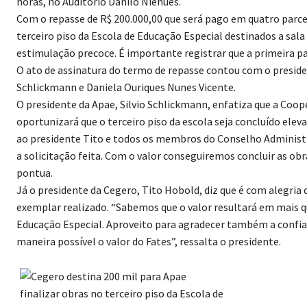
horas, no Auditório Danilo Niehues.
Com o repasse de R$ 200.000,00 que será pago em quatro parcel
terceiro piso da Escola de Educação Especial destinados a sal
estimulação precoce. É importante registrar que a primeira p
O ato de assinatura do termo de repasse contou com o presiden
Schlickmann e Daniela Ouriques Nunes Vicente.
O presidente da Apae, Silvio Schlickmann, enfatiza que a Coop
oportunizará que o terceiro piso da escola seja concluído el
ao presidente Tito e todos os membros do Conselho Administr
a solicitação feita. Com o valor conseguiremos concluir as ob
pontua.
Já o presidente da Cegero, Tito Hobold, diz que é com alegria
exemplar realizado. “Sabemos que o valor resultará em mais q
Educação Especial. Aproveito para agradecer também a confia
maneira possível o valor do Fates”, ressalta o presidente.