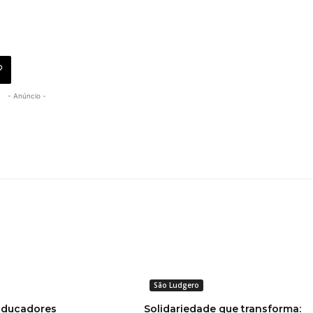
- Anúncio -
São Ludgero
‘Educadores
Solidariedade que transforma: