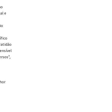
no
al e
io
ífico
ratidão
ensível
ersos”,
lhor