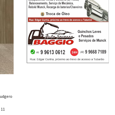
Ludgero
 11