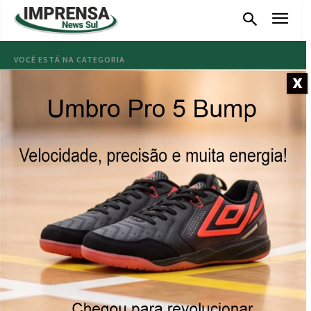
VOCÊ ESTÁ NA CATEGORIA
Lauro Müller
X
Três parques infantis do
município de Lauro Müller
passam por reforma
29/09/2025
Passeata abre programação
do Outubro Rosa em Lauro
Müller
29/09/2025
Lauro Müller intensifica