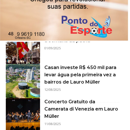
iniciativas voltadas ao
fortalecimento da coleta de
resíduos recicláveis
16/09/2025
Lauro Müller abre oficialmente
a semana da pátria
01/09/2025
Casan investe R$ 450 mil para
levar água pela primeira vez a
bairros de Lauro Müller
12/08/2025
Concerto Gratuito da
Camerata di Venezia em Lauro
Müller
11/08/2025