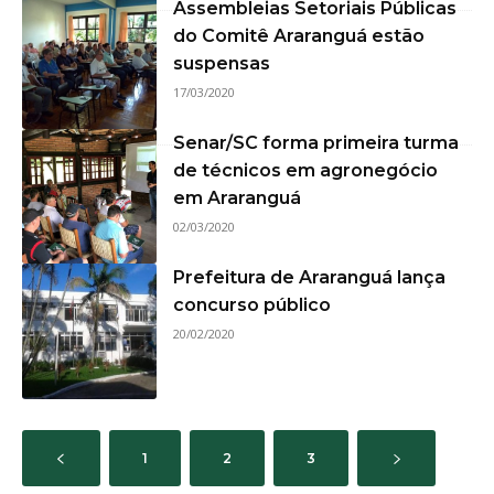
Assembleias Setoriais Públicas
do Comitê Araranguá estão
suspensas
17/03/2020
Senar/SC forma primeira turma
de técnicos em agronegócio
em Araranguá
02/03/2020
Prefeitura de Araranguá lança
concurso público
20/02/2020
1
2
3