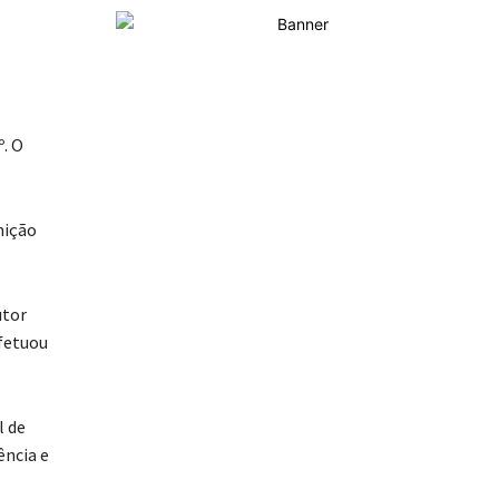
º. O
nição
utor
efetuou
l de
ência e