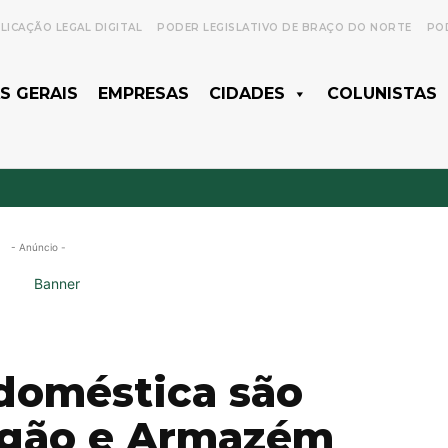
LICAÇÃO LEGAL DIGITAL
PODER LEGISLATIVO DE BRAÇO DO NORTE
POD
S GERAIS
EMPRESAS
CIDADES
COLUNISTAS
- Anúncio -
 doméstica são
ngão e Armazém