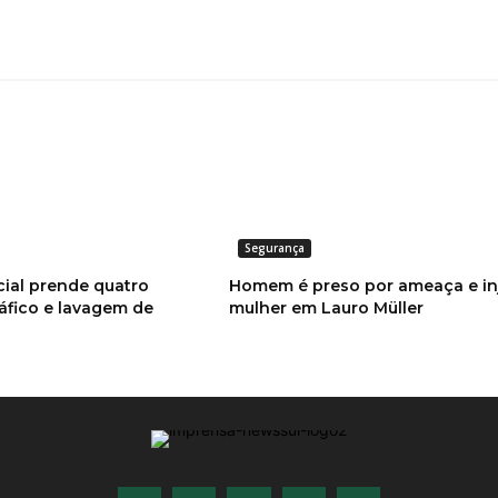
Segurança
cial prende quatro
Homem é preso por ameaça e inj
áfico e lavagem de
mulher em Lauro Müller